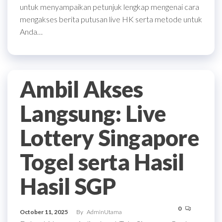
untuk menyampaikan petunjuk lengkap mengenai cara
mengakses berita putusan live HK serta metode untuk
Anda…
Ambil Akses
Langsung: Live
Lottery Singapore
Togel serta Hasil
Hasil SGP
0
October 11, 2025
By
AdminUtama