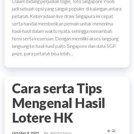
Dalam bidang perjudian togel, Toto Singapore Pools
jadi sebuah opsi yang sangat populer di kalangan antara
petaruh. Keberadaan live draw Singapura ini cepat
serta handal memberikan pemain untuk menerima
hasil-hasil dalam waktu nyata, sehingga menambah
tensi serta keseruan. Dengan memiliki akses langsung
langsung ke hasil-hasil paito Singapore dan data SGP
prize, para petaruh bisa lebih…
Cara serta Tips
Mengenal Hasil
Lotere HK
0
October 9, 2025
By
AdminUtama