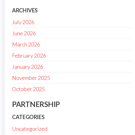
ARCHIVES
July 2026
June 2026
March 2026
February 2026
January 2026
November 2025
October 2025
PARTNERSHIP
CATEGORIES
Uncategorized