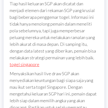
Tiap hasil keluaran SGP akan dicatat dan
menjadi elemen dari rekaman SGP yang krusial
bagi beberapa penggemar togel. Informasi ini
tidak hanya menolong pemain dalam meneliti
pola sebelumnya, tapi juga memperbesar
peluang mereka untuk melakukan ramalan yang
lebih akurat di masa depan. Di samping itu,
dengan data latest yang diberikan, pemain bisa
melakukan strategi permainan yang lebih baik.
togel singapore
Menyaksikan hasil live draw SGP akan
menyediakan keuntungan bagi siapa saja yang
mau ikut serta togel Singapore. Dengan
mengetahui keluaran SGP hari ini, pemain dapat
lebih siap dalam memilih angka yang akan
dipasang. Pastikan untuk selalu memantau