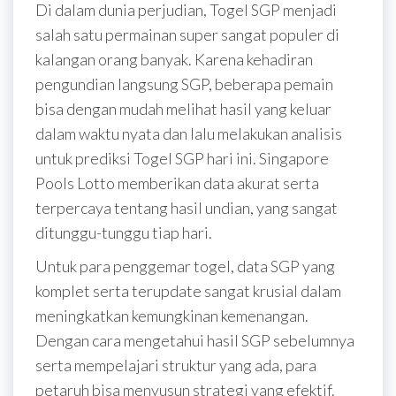
Di dalam dunia perjudian, Togel SGP menjadi
salah satu permainan super sangat populer di
kalangan orang banyak. Karena kehadiran
pengundian langsung SGP, beberapa pemain
bisa dengan mudah melihat hasil yang keluar
dalam waktu nyata dan lalu melakukan analisis
untuk prediksi Togel SGP hari ini. Singapore
Pools Lotto memberikan data akurat serta
terpercaya tentang hasil undian, yang sangat
ditunggu-tunggu tiap hari.
Untuk para penggemar togel, data SGP yang
komplet serta terupdate sangat krusial dalam
meningkatkan kemungkinan kemenangan.
Dengan cara mengetahui hasil SGP sebelumnya
serta mempelajari struktur yang ada, para
petaruh bisa menyusun strategi yang efektif.