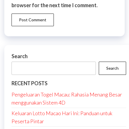
browser for the next time I comment.
Search
Search
RECENT POSTS
Pengeluaran Togel Macau: Rahasia Menang Besar
menggunakan Sistem 4D
Keluaran Lotto Macao Hari Ini: Panduan untuk
Peserta Pintar