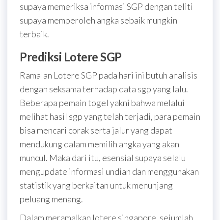
supaya memeriksa informasi SGP dengan teliti
supaya memperoleh angka sebaik mungkin
terbaik.
Prediksi Lotere SGP
Ramalan Lotere SGP pada hari ini butuh analisis
dengan seksama terhadap data sgp yang lalu.
Beberapa pemain togel yakni bahwa melalui
melihat hasil sgp yang telah terjadi, para pemain
bisa mencari corak serta jalur yang dapat
mendukung dalam memilih angka yang akan
muncul. Maka dari itu, esensial supaya selalu
mengupdate informasi undian dan menggunakan
statistik yang berkaitan untuk menunjang
peluang menang.
Dalam meramalkan lotere singapore, sejumlah