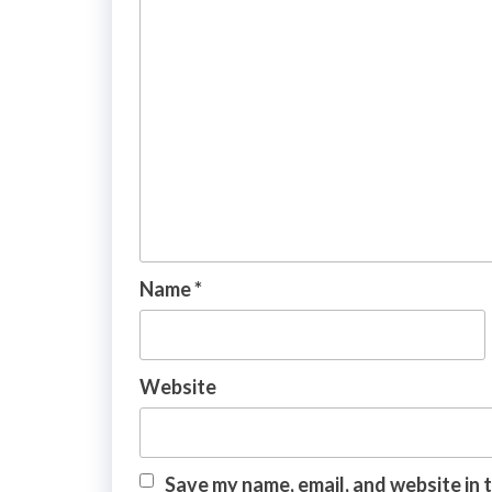
Name
*
Website
Save my name, email, and website in 