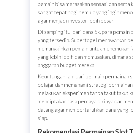
pemain bisa merasakan sensasi dan serta ke
sangat tepat bagi pemula yang ingin me
agar menjadi investor lebih besar.
Di samping itu, dari dana 5k, para pemain 
yang tersedia. Supertogel menawarkan ber
memungkinkan pemain untuk menemukan fav
yang lebih lebih dan memuaskan, dimana 
anggaran budget mereka.
Keuntungan lain dari bermain permainan sl
belajar dan memahami strategi permainan.
melakukan eksperimen tanpa takut takut k
menciptakan rasa percaya dirinya dan me
datang agar mempertaruhkan dana yang leb
siap.
Rekomendasi Permainan Slot T