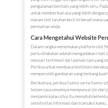
pengalaman bermain yang lebih seru. Pada
untuk memberikan asa yang lebih dengan
macam slot taruhan kecil ini kenali mana y
permainan anda.
Cara Mengetahui Website Per
Dalam rangka menemukan platform slot 5K
perlu dilakukan adalah mengadakan riset 
mencari testimoni dari pemain lain yang 
Periksa untuk membaca testimoni mereka p
memperoleh gambaran yang tentang kualit
Berikutnya, periksa lisensi serta lisensi s
terpercaya umumnya mempunyai ijin dari pi
menjamin kalau situs itu mematuhi ketent
sensitivitas informasi dan transaksi kamu