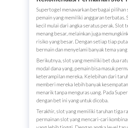
Supertogel menawarkan berbagai pilihan s
pemain yang memiliki anggaran terbatas. 
kecil mulai dari angka seratus perak. Slo
menang besar, melainkan juga memungkin
risiko yang besar. Dengan setiap tiap put
bermain dan menyelami banyak tema yang 
Berikutnya, slot yang memiliki bet dua ra
modal dana yang, pemain bisa masuk perm
keterampilan mereka. Kelebihan dari taruh
memberi mereka lebih banyak kesempatan 
menarik tanpa menguras uang. Pada Super
dengan bet ini yang untuk dicoba.
Terakhir, slot yang memiliki taruhan tiga 
permainan slot yang mencari-cari kombin
yang lebih tinggi. Dengan angka level taruh