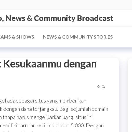
dio, News & Community Broadcast
AMS & SHOWS
NEWS & COMMUNITY STORIES
lot Kesukaanmu dengan
0
gel ada sebagai situs yang memberikan
k dengan dana terjangkau. Bagi sejumlah pemain
n tanpa harus mengeluarkan uang, situs ini
emiliki taruhan kecil mulai dari 5.000. Dengan