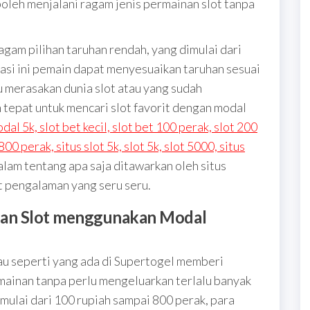
 boleh menjalani ragam jenis permainan slot tanpa
am pilihan taruhan rendah, yang dimulai dari
iasi ini pemain dapat menyesuaikan taruhan sesuai
 merasakan dunia slot atau yang sudah
 tepat untuk mencari slot favorit dengan modal
dal 5k, slot bet kecil, slot bet 100 perak, slot 200
00 perak, situs slot 5k, slot 5k, slot 5000, situs
alam tentang apa saja ditawarkan oleh situs
t pengalaman yang seru seru.
nan Slot menggunakan Modal
au seperti yang ada di Supertogel memberi
mainan tanpa perlu mengeluarkan terlalu banyak
mulai dari 100 rupiah sampai 800 perak, para